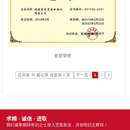
资质荣誉
总共有 30 篇记录 这是第 1 页
下一页
1
2
3
求精 · 诚信 · 进取
我们诚挚期待有识之士加入芝星炭业，共创明日之辉煌！